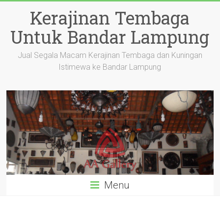
Skip
Kerajinan Tembaga
to
content
Untuk Bandar Lampung
Jual Segala Macam Kerajinan Tembaga dan Kuningan
Istimewa ke Bandar Lampung
Menu