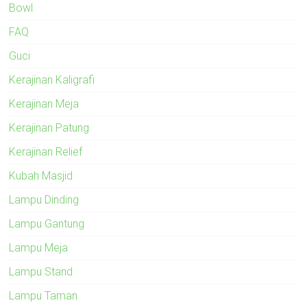
Bowl
FAQ
Guci
Kerajinan Kaligrafi
Kerajinan Meja
Kerajinan Patung
Kerajinan Relief
Kubah Masjid
Lampu Dinding
Lampu Gantung
Lampu Meja
Lampu Stand
Lampu Taman