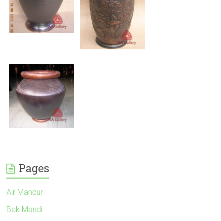
Pages
Air Mancur
Bak Mandi