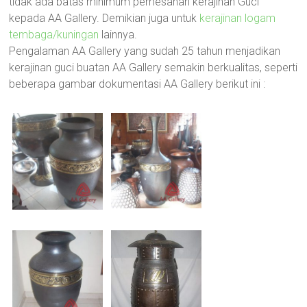
tidak ada batas minimum pemesanan kerajinan Guci
kepada AA Gallery. Demikian juga untuk
kerajinan logam
tembaga/kuningan
lainnya.
Pengalaman AA Gallery yang sudah 25 tahun menjadikan
kerajinan guci buatan AA Gallery semakin berkualitas, seperti
beberapa gambar dokumentasi AA Gallery berikut ini :