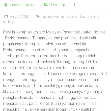
bandarlampung
Uncategorized
March 7, 2020
kerajinan kuningan
,
kerajinan logam
,
kerajinan
tembaga
Perajin Kerajinan Logam Melayani Pasar Kabupaten Dogiyai
. Perkampungan Tumang, Jateng posisinya diapit kaki
pegunungan Merapi and Merbabu yg terkenal itu.
Perkampungan tsb diketahui sbg pusat pengusaha seni
tembaga. Seni tempa kerajinan berbahan logam telah
mendarah daging pd khalayak Tumang, Jateng. Lebih dari
satu family Cepogo-Boyolali memilih usaha di rumah
kerajinan tembaga untuk dipasarkan ke beragam pasar. Skill
mengolah tembaga dipunyai secara turun-temurun dari
kakek-neneknya. Tidak sedikit yg menyampaikan bahwa
khalayak Tumang memulai usaha kerajinannya dgn hanya
menghasilkan alat keperluan rumah tangga seperti alat
menanak nasi, panci, ceret, & lainnya tapi masa ini telah
mengubah haluan ke kerajinan logam untuk kebutuhan