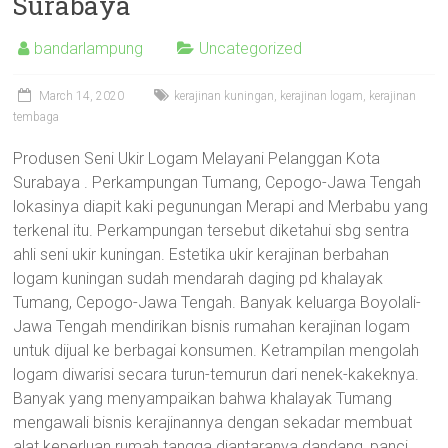
Surabaya
bandarlampung
Uncategorized
March 14, 2020
kerajinan kuningan
,
kerajinan logam
,
kerajinan
tembaga
Produsen Seni Ukir Logam Melayani Pelanggan Kota
Surabaya . Perkampungan Tumang, Cepogo-Jawa Tengah
lokasinya diapit kaki pegunungan Merapi and Merbabu yang
terkenal itu. Perkampungan tersebut diketahui sbg sentra
ahli seni ukir kuningan. Estetika ukir kerajinan berbahan
logam kuningan sudah mendarah daging pd khalayak
Tumang, Cepogo-Jawa Tengah. Banyak keluarga Boyolali-
Jawa Tengah mendirikan bisnis rumahan kerajinan logam
untuk dijual ke berbagai konsumen. Ketrampilan mengolah
logam diwarisi secara turun-temurun dari nenek-kakeknya.
Banyak yang menyampaikan bahwa khalayak Tumang
mengawali bisnis kerajinannya dengan sekadar membuat
alat keperluan rumah tangga diantaranya dandang, panci,