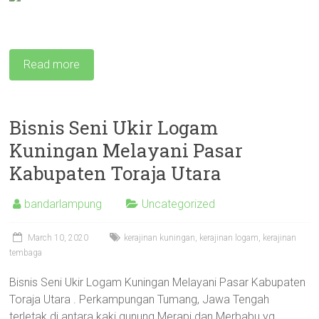
Read more
Bisnis Seni Ukir Logam
Kuningan Melayani Pasar
Kabupaten Toraja Utara
bandarlampung
Uncategorized
March 10, 2020
kerajinan kuningan
,
kerajinan logam
,
kerajinan
tembaga
Bisnis Seni Ukir Logam Kuningan Melayani Pasar Kabupaten
Toraja Utara . Perkampungan Tumang, Jawa Tengah
terletak di antara kaki gunung Merapi dan Merbabu yg