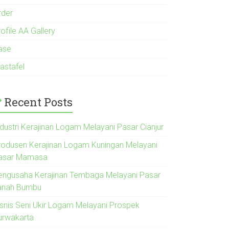
rder
ofile AA Gallery
ase
astafel
Recent Posts
ndustri Kerajinan Logam Melayani Pasar Cianjur
rodusen Kerajinan Logam Kuningan Melayani
asar Mamasa
engusaha Kerajinan Tembaga Melayani Pasar
anah Bumbu
isnis Seni Ukir Logam Melayani Prospek
urwakarta