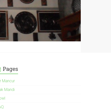
Pages
ir Mancur
ak Mandi
owl
AQ