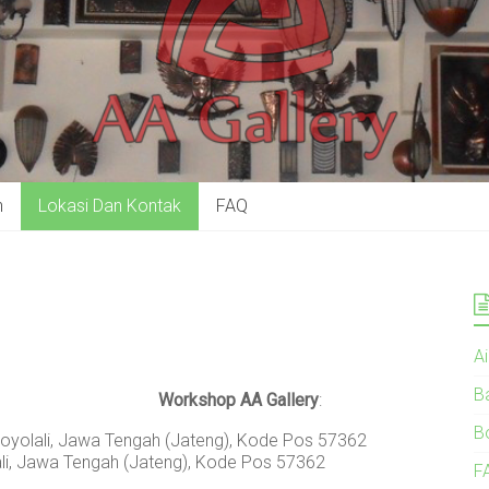
n
Lokasi Dan Kontak
FAQ
A
B
Workshop AA Gallery
:
B
oyolali, Jawa Tengah (Jateng), Kode Pos 57362
li, Jawa Tengah (Jateng), Kode Pos 57362
F