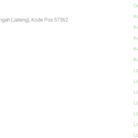
G
Ke
ngah (Jateng), Kode Pos 57362
K
K
Ke
K
L
L
L
L
L
L
L