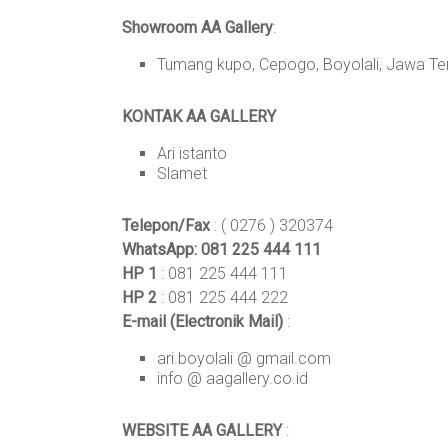
Showroom AA Gallery
:
Tumang kupo, Cepogo, Boyolali, Jawa Te
KONTAK AA GALLERY
Ari istanto
Slamet
Telepon/Fax
: ( 0276 ) 320374
WhatsApp: 081 225 444 111
HP 1
: 081 225 444 111
HP 2
: 081 225 444 222
E-mail (Electronik Mail)
:
ari.boyolali @ gmail.com
info @ aagallery.co.id
WEBSITE AA GALLERY
: