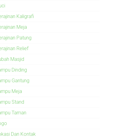
uci
rajinan Kaligrafi
erajinan Meja
erajinan Patung
rajinan Relief
ubah Masjid
ampu Dinding
ampu Gantung
ampu Meja
ampu Stand
ampu Taman
ogo
okasi Dan Kontak