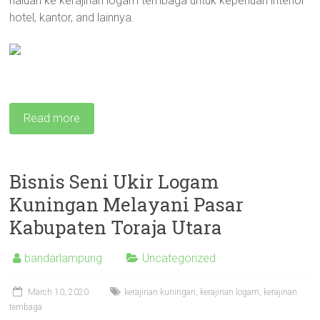
haluan ke kerajinan logam tembaga untuk keperluan interior
hotel, kantor, and lainnya.
Read more
Bisnis Seni Ukir Logam
Kuningan Melayani Pasar
Kabupaten Toraja Utara
bandarlampung
Uncategorized
March 10, 2020
kerajinan kuningan
,
kerajinan logam
,
kerajinan
tembaga