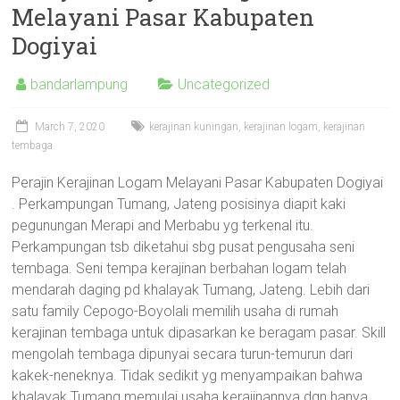
Melayani Pasar Kabupaten
Dogiyai
bandarlampung
Uncategorized
March 7, 2020
kerajinan kuningan
,
kerajinan logam
,
kerajinan
tembaga
Perajin Kerajinan Logam Melayani Pasar Kabupaten Dogiyai
. Perkampungan Tumang, Jateng posisinya diapit kaki
pegunungan Merapi and Merbabu yg terkenal itu.
Perkampungan tsb diketahui sbg pusat pengusaha seni
tembaga. Seni tempa kerajinan berbahan logam telah
mendarah daging pd khalayak Tumang, Jateng. Lebih dari
satu family Cepogo-Boyolali memilih usaha di rumah
kerajinan tembaga untuk dipasarkan ke beragam pasar. Skill
mengolah tembaga dipunyai secara turun-temurun dari
kakek-neneknya. Tidak sedikit yg menyampaikan bahwa
khalayak Tumang memulai usaha kerajinannya dgn hanya