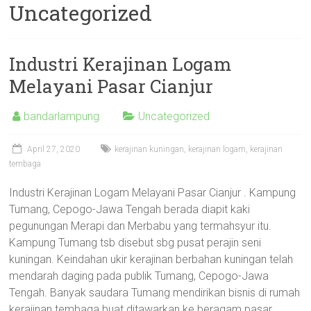
Uncategorized
Industri Kerajinan Logam
Melayani Pasar Cianjur
bandarlampung
Uncategorized
April 27, 2020
kerajinan kuningan
,
kerajinan logam
,
kerajinan
tembaga
Industri Kerajinan Logam Melayani Pasar Cianjur . Kampung
Tumang, Cepogo-Jawa Tengah berada diapit kaki
pegunungan Merapi dan Merbabu yang termahsyur itu.
Kampung Tumang tsb disebut sbg pusat perajin seni
kuningan. Keindahan ukir kerajinan berbahan kuningan telah
mendarah daging pada publik Tumang, Cepogo-Jawa
Tengah. Banyak saudara Tumang mendirikan bisnis di rumah
kerajinan tembaga buat ditawarkan ke beragam pasar.