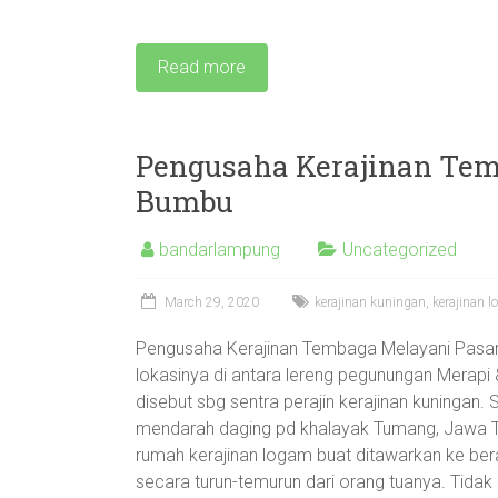
Read more
Pengusaha Kerajinan Tem
Bumbu
bandarlampung
Uncategorized
March 29, 2020
kerajinan kuningan
,
kerajinan 
Pengusaha Kerajinan Tembaga Melayani Pasa
lokasinya di antara lereng pegunungan Merapi
disebut sbg sentra perajin kerajinan kuningan
mendarah daging pd khalayak Tumang, Jawa Ten
rumah kerajinan logam buat ditawarkan ke b
secara turun-temurun dari orang tuanya. Tidak