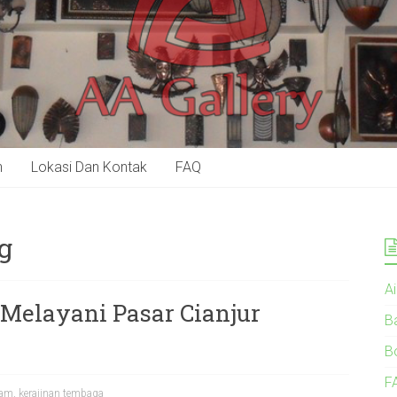
n
Lokasi Dan Kontak
FAQ
g
A
 Melayani Pasar Cianjur
B
B
F
gam
,
kerajinan tembaga