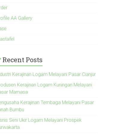
rder
ofile AA Gallery
ase
astafel
Recent Posts
ndustri Kerajinan Logam Melayani Pasar Cianjur
rodusen Kerajinan Logam Kuningan Melayani
asar Mamasa
engusaha Kerajinan Tembaga Melayani Pasar
anah Bumbu
isnis Seni Ukir Logam Melayani Prospek
urwakarta