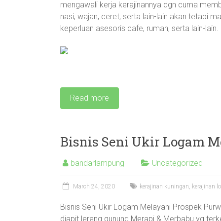
mengawali kerja kerajinannya dgn cuma membu
nasi, wajan, ceret, serta lain-lain akan tetapi
keperluan asesoris cafe, rumah, serta lain-lain.
Read more
Bisnis Seni Ukir Logam 
bandarlampung
Uncategorized
March 24, 2020
kerajinan kuningan
,
kerajinan 
Bisnis Seni Ukir Logam Melayani Prospek Pur
diapit lereng gunung Merapi & Merbabu yg terken