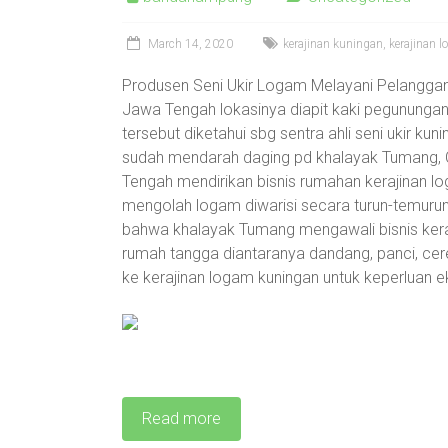
March 14, 2020
kerajinan kuningan
,
kerajinan 
Produsen Seni Ukir Logam Melayani Pelangg
Jawa Tengah lokasinya diapit kaki pegununga
tersebut diketahui sbg sentra ahli seni ukir ku
sudah mendarah daging pd khalayak Tumang,
Tengah mendirikan bisnis rumahan kerajinan l
mengolah logam diwarisi secara turun-temur
bahwa khalayak Tumang mengawali bisnis ker
rumah tangga diantaranya dandang, panci, cere
ke kerajinan logam kuningan untuk keperluan eks
Read more