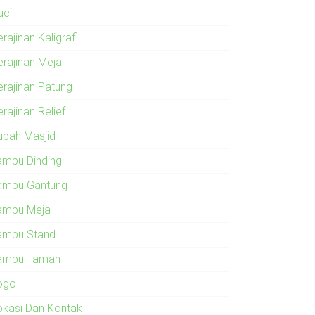
uci
rajinan Kaligrafi
erajinan Meja
erajinan Patung
rajinan Relief
ubah Masjid
ampu Dinding
ampu Gantung
ampu Meja
ampu Stand
ampu Taman
ogo
okasi Dan Kontak