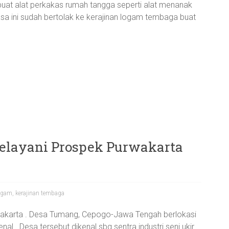
at alat perkakas rumah tangga seperti alat menanak
 masa ini sudah bertolak ke kerajinan logam tembaga buat
Melayani Prospek Purwakarta
logam
,
kerajinan tembaga
wakarta . Desa Tumang, Cepogo-Jawa Tengah berlokasi
al . Desa tersebut dikenal sbg sentra industri seni ukir