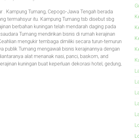
G
anjur . Kampung Tumang, Cepogo-Jawa Tengah berada
Ke
ang termahsyur itu. Kampung Tumang tsb disebut sbg
erajinan berbahan kuningan telah mendarah daging pada
K
audara Tumang mendirikan bisnis di rumah kerajinan
K
ahlian mengukir tembaga dimiliki secara turun-temurun
wa publik Tumang mengawali bisnis kerajinannya dengan
Ke
antaranya alat menanak nasi, panci, baskom, and
K
 kerajinan kuningan buat keperluan dekorasi hotel, gedung,
L
L
L
L
L
L
L