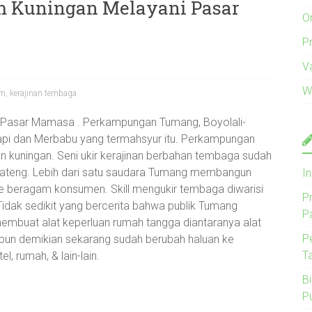
m Kuningan Melayani Pasar
O
Pr
V
W
am
,
kerajinan tembaga
 Pasar Mamasa . Perkampungan Tumang, Boyolali-
api dan Merbabu yang termahsyur itu. Perkampungan
nan kuningan. Seni ukir kerajinan berbahan tembaga sudah
Jateng. Lebih dari satu saudara Tumang membangun
I
 ke beragam konsumen. Skill mengukir tembaga diwarisi
P
idak sedikit yang bercerita bahwa publik Tumang
P
embuat alat keperluan rumah tangga diantaranya alat
P
upun demikian sekarang sudah berubah haluan ke
T
l, rumah, & lain-lain.
B
P