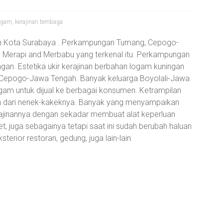
logam
,
kerajinan tembaga
an Kota Surabaya . Perkampungan Tumang, Cepogo-
n Merapi and Merbabu yang terkenal itu. Perkampungan
ningan. Estetika ukir kerajinan berbahan logam kuningan
 Cepogo-Jawa Tengah. Banyak keluarga Boyolali-Jawa
ogam untuk dijual ke berbagai konsumen. Ketrampilan
un dari nenek-kakeknya. Banyak yang menyampaikan
ajinannya dengan sekadar membuat alat keperluan
t, juga sebagainya tetapi saat ini sudah berubah haluan
terior restoran, gedung, juga lain-lain.