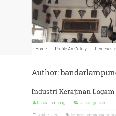
Home
Profile AA Gallery
Pemesana
Author:
bandarlampun
Industri Kerajinan Logam
bandarlampung
Uncategorized
April 27, 2020
kerajinan kuningan
,
kerajinan lo