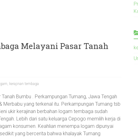
P
K
baga Melayani Pasar Tanah
k
U
logam
,
kerajinan tembaga
r Tanah Bumbu . Perkampungan Tumang, Jawa Tengah
 & Merbabu yang terkenal itu. Perkampungan Tumang tsb
. Seni ukir kerajinan berbahan logam tembaga sudah
gah. Lebih dari satu keluarga Cepogo memilih kerja di
eragam konsumen. Keahlian menempa logam dipunyai
 sedikit yang bercerita bahwa khalayak Tumang