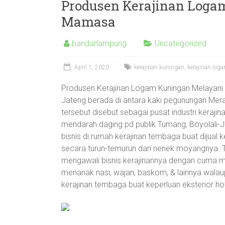
Produsen Kerajinan Loga
Mamasa
bandarlampung
Uncategorized
April 1, 2020
kerajinan kuningan
,
kerajinan log
Produsen Kerajinan Logam Kuningan Melayani
Jateng berada di antara kaki pegunungan Mer
tersebut disebut sebagai pusat industri keraji
mendarah daging pd publik Tumang, Boyolali-
bisnis di rumah kerajinan tembaga buat dijual
secara turun-temurun dari nenek moyangnya. T
mengawali bisnis kerajinannya dengan cuma m
menanak nasi, wajan, baskom, & lainnya wala
kerajinan tembaga buat keperluan eksterior hote